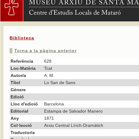
Biblioteca
Torna a la pàgina anterior
Referència
628
Loc-Matèria
Tcat
Autor/a
A. M.
Títol
Lo San de Sans
Gènere
Edició
Lloc d'edició
Barcelona
Editorial
Estampa de Salvador Manero
Any
1871
Col·lecció
Arxiu Central Lírich-Dramàtich
Traductor/a