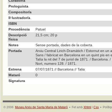
Curador/a
Prologuista
Compositor/a
Il·lustrador/a
ISBN
Procedència
Patuel
Descripció
21,5 cm; 20 p
física
Notes
Sense portada, dades de la coberta
Portada
Arxiu Central Lirich-Dramátich / Estornut en un a
Sans / fabricat en Barcelona en un quint pis en e
Talía la nit del 7 de juriol de 1871. / Barcelon
Nort, numero 128. / 1871.
Estrena
07/07/1871 // Barcelona // Talia
Mataró
0
Signatura
© 2006
Museu Arxiu de Santa Maria de Mataró
• Fet amb
Xhtml
i
Css
• Políti