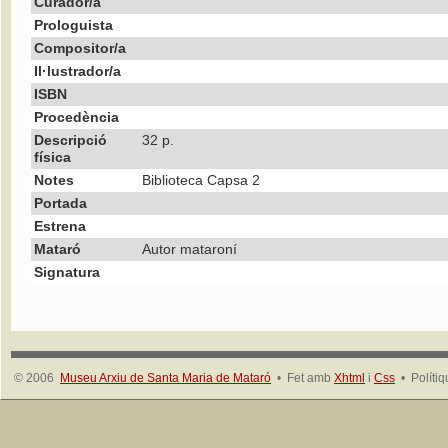
Curador/a
Prologuista
Compositor/a
Il·lustrador/a
ISBN
Procedència
Descripció
32 p.
física
Notes
Biblioteca Capsa 2
Portada
Estrena
Mataró
Autor mataroní
Signatura
© 2006
Museu Arxiu de Santa Maria de Mataró
• Fet amb
Xhtml
i
Css
• Políti