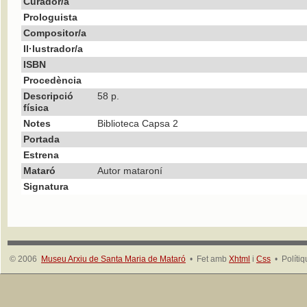
Curador/a
Prologuista
Compositor/a
Il·lustrador/a
ISBN
Procedència
Descripció
58 p.
física
Notes
Biblioteca Capsa 2
Portada
Estrena
Mataró
Autor mataroní
Signatura
© 2006
Museu Arxiu de Santa Maria de Mataró
• Fet amb
Xhtml
i
Css
• Políti