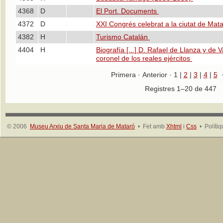
4368
D
El Port. Documents
4372
D
XXI Congrés celebrat a la ciutat de Mat
4382
H
Turismo Catalán
4404
H
Biografía [...] D. Rafael de Llanza y de V
coronel de los reales ejércitos
Primera · Anterior · 1 |
2
|
3
|
4
|
5
Registres 1–20 de 44
© 2006
Museu Arxiu de Santa Maria de Mataró
• Fet amb
Xhtml
i
Css
• Políti