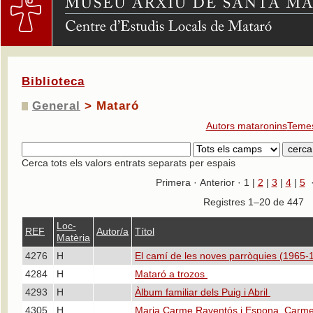
Biblioteca
General
> Mataró
Autors mataronins
Temes
Cerca tots els valors entrats separats per espais
Primera · Anterior · 1 |
2
|
3
|
4
|
5
Registres 1–20 de 44
Loc-
REF
Autor/a
Títol
Matèria
4276
H
El camí de les noves parròquies (1965
4284
H
Mataró a trozos
4293
H
Àlbum familiar dels Puig i Abril
4305
H
Maria Carme Raventós i Espona, Carme 