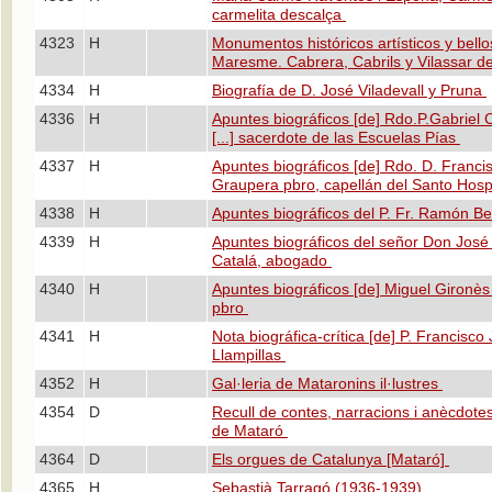
carmelita descalça
4323
H
Monumentos históricos artísticos y bello
Maresme. Cabrera, Cabrils y Vilassar 
4334
H
Biografía de D. José Viladevall y Pruna
4336
H
Apuntes biográficos [de] Rdo.P.Gabriel 
[...] sacerdote de las Escuelas Pías
4337
H
Apuntes biográficos [de] Rdo. D. Francis
Graupera pbro, capellán del Santo Hosp
4338
H
Apuntes biográficos del P. Fr. Ramón B
4339
H
Apuntes biográficos del señor Don José
Catalá, abogado
4340
H
Apuntes biográficos [de] Miguel Gironès 
pbro
4341
H
Nota biográfica-crítica [de] P. Francisco 
Llampillas
4352
H
Gal·leria de Mataronins il·lustres
4354
D
Recull de contes, narracions i anècdote
de Mataró
4364
D
Els orgues de Catalunya [Mataró]
4365
H
Sebastià Tarragó (1936-1939)