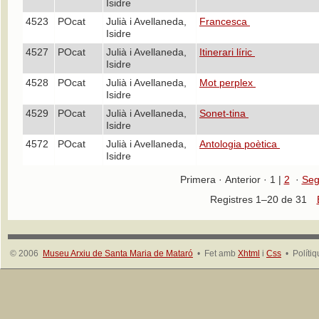
Isidre
4523
POcat
Julià i Avellaneda,
Francesca
Isidre
4527
POcat
Julià i Avellaneda,
Itinerari líric
Isidre
4528
POcat
Julià i Avellaneda,
Mot perplex
Isidre
4529
POcat
Julià i Avellaneda,
Sonet-tina
Isidre
4572
POcat
Julià i Avellaneda,
Antologia poètica
Isidre
Primera · Anterior · 1 |
2
·
Seg
Registres 1–20 de 31
© 2006
Museu Arxiu de Santa Maria de Mataró
• Fet amb
Xhtml
i
Css
• Políti