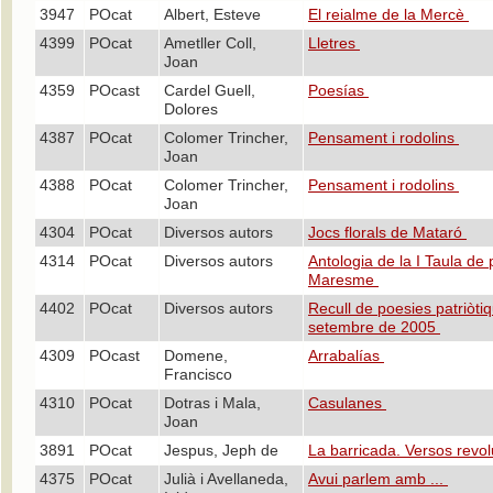
3947
POcat
Albert, Esteve
El reialme de la Mercè
4399
POcat
Ametller Coll,
Lletres
Joan
4359
POcast
Cardel Guell,
Poesías
Dolores
4387
POcat
Colomer Trincher,
Pensament i rodolins
Joan
4388
POcat
Colomer Trincher,
Pensament i rodolins
Joan
4304
POcat
Diversos autors
Jocs florals de Mataró
4314
POcat
Diversos autors
Antologia de la I Taula de 
Maresme
4402
POcat
Diversos autors
Recull de poesies patriòti
setembre de 2005
4309
POcast
Domene,
Arrabalías
Francisco
4310
POcat
Dotras i Mala,
Casulanes
Joan
3891
POcat
Jespus, Jeph de
La barricada. Versos revo
4375
POcat
Julià i Avellaneda,
Avui parlem amb ...