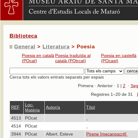
Biblioteca
General
>
Literatura
> Poesia
Poesia en català
Poesia traduïda al
Poesia en castellà
(POcat)
català (POtrcat)
(POcast)
Cerca tots els valors entrats separats per espais
Primera · Anterior · 1 |
2
·
Seg
Registres 1–20 de 31
Loc-
REF
Autor/a
Títol
Matèria
4513
POcat
4514
POcat
3944
POcat
Albert, Esteve
Pirene [mecanoscrit]