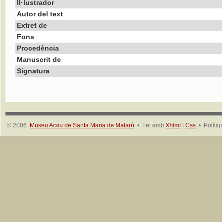
Il·lustrador
Autor del text
Extret de
Fons
Procedència
Manuscrit de
Signatura
© 2006
Museu Arxiu de Santa Maria de Mataró
• Fet amb
Xhtml
i
Css
• Políti