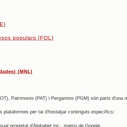
E)
resos populars (FOL)
 dades) (MNL)
NOT), Patrimonis (PAT) i Pergamins (PGM) són parts d'una 
es plataformes per tal d'hostatjar continguts específics:
sual propietat d'Alphabet Inc., matriu de Google.