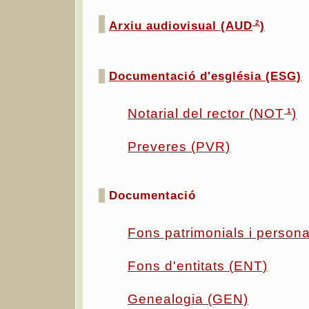
Arxiu audiovisual (AUD
)
2
Documentació d'església (ESG)
Notarial del rector (NOT
)
1
Preveres (PVR)
Documentació
Fons patrimonials i person
Fons d'entitats (ENT)
Genealogia (GEN)