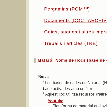
Pergamins (PGM
)
1 3
Documents (DOC i ARCHIV
Goigs, auques i altres imp
Treballs i articles (TRE)
Mataró: Noms de llocs (base de
Notes:
Les bases de dades de Notarial (
1
base activades amb un filtre.
Aquest lloc utilitza recursos d'altr
2
Youtube
Plataforma de material audiovi