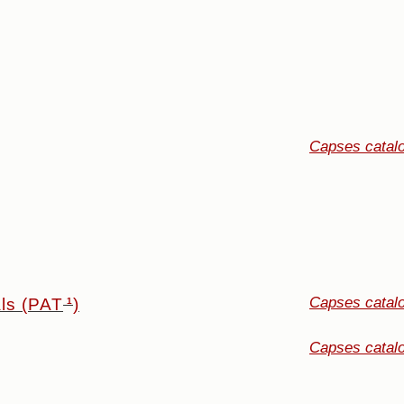
Capses catal
Capses catal
als (PAT
)
1
Capses catal