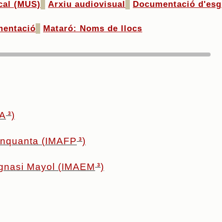
cal (MUS)
Arxiu audiovisual
Documentació d'esg
entació
Mataró: Noms de llocs
MA
)
3
cinquanta (IMAFP
)
3
Ignasi Mayol (IMAEM
)
3