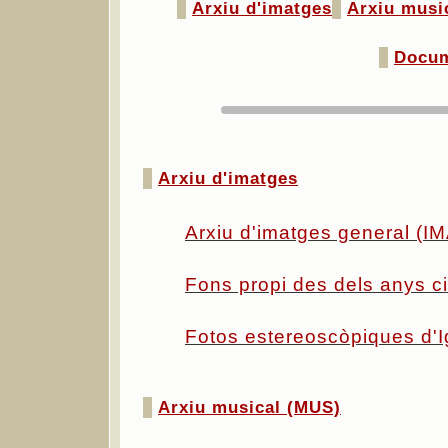
Arxiu d'imatges
Arxiu musi
Docum
Arxiu d'imatges
Arxiu d'imatges general (I
Fons propi des dels anys 
Fotos estereoscòpiques d'
Arxiu musical (MUS)