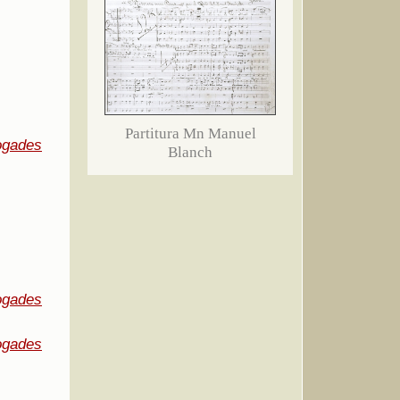
Partitura Mn Manuel
ogades
Blanch
ogades
ogades